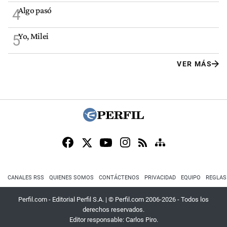
Algo pasó
4
Yo, Milei
5
VER MÁS
CANALES RSS
QUIENES SOMOS
CONTÁCTENOS
PRIVACIDAD
EQUIPO
REGLAS
Perfil.com - Editorial Perfil S.A.
| © Perfil.com 2006-2026 - Todos los
derechos reservados.
Editor responsable: Carlos Piro.