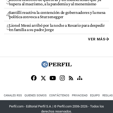
3
supera al macrismo, a la pandemia y al menemismo
Santilli reactiva la contención de gobernadores y la mesa
4
política convoca a Sturzenegger
Lionel Messi arribó por la noche a Rosario para despedir
5
en familia a su padre Jorge
VER MÁS
CANALES RSS
QUIENES SOMOS
CONTÁCTENOS
PRIVACIDAD
EQUIPO
REGLAS
Perfil.com - Editorial Perfil S.A.
| © Perfil.com 2006-2026 - Todos los
derechos reservados.