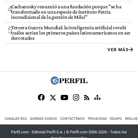
Cachanosky renunció a una fundación porque "se ha
4
transformado en una especie de Instituto Patria
incondicional de la gestión de Milei"
Tercera Guerra Mundial: la inteligencia artificial reveló
5
cuáles serían los primeros países latinoamericanos en ser
derrotados
VER MÁS
CANALES RSS
QUIENES SOMOS
CONTÁCTENOS
PRIVACIDAD
EQUIPO
REGLAS
Perfil.com - Editorial Perfil S.A.
| © Perfil.com 2006-2026 - Todos los