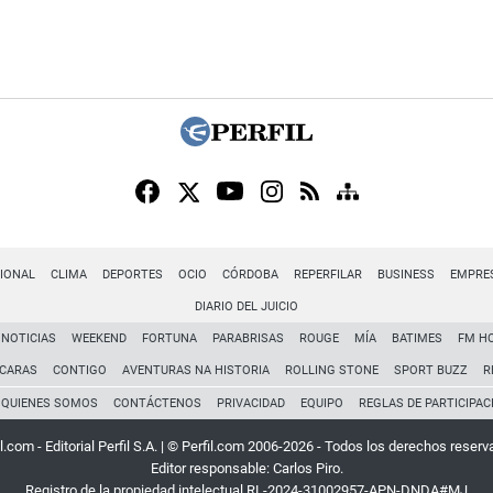
IONAL
CLIMA
DEPORTES
OCIO
CÓRDOBA
REPERFILAR
BUSINESS
EMPRE
DIARIO DEL JUICIO
NOTICIAS
WEEKEND
FORTUNA
PARABRISAS
ROUGE
MÍA
BATIMES
FM H
CARAS
CONTIGO
AVENTURAS NA HISTORIA
ROLLING STONE
SPORT BUZZ
R
QUIENES SOMOS
CONTÁCTENOS
PRIVACIDAD
EQUIPO
REGLAS DE PARTICIPAC
l.com - Editorial Perfil S.A.
| © Perfil.com 2006-2026 - Todos los derechos reserv
Editor responsable: Carlos Piro.
Registro de la propiedad intelectual RL-2024-31002957-APN-DNDA#MJ