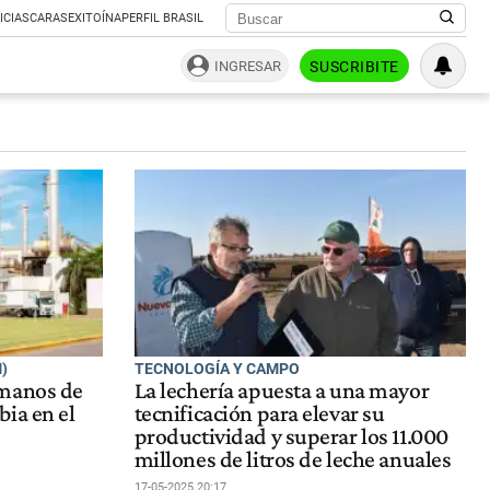
ICIAS
CARAS
EXITOÍNA
PERFIL BRASIL
INGRESAR
SUSCRIBITE
)
TECNOLOGÍA Y CAMPO
 manos de
La lechería apuesta a una mayor
ia en el
tecnificación para elevar su
productividad y superar los 11.000
millones de litros de leche anuales
17-05-2025 20:17