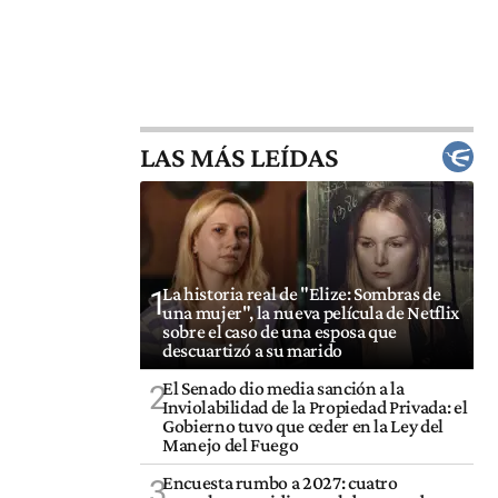
LAS MÁS LEÍDAS
La historia real de "Elize: Sombras de
1
una mujer", la nueva película de Netflix
sobre el caso de una esposa que
descuartizó a su marido
El Senado dio media sanción a la
2
Inviolabilidad de la Propiedad Privada: el
Gobierno tuvo que ceder en la Ley del
Manejo del Fuego
Encuesta rumbo a 2027: cuatro
3