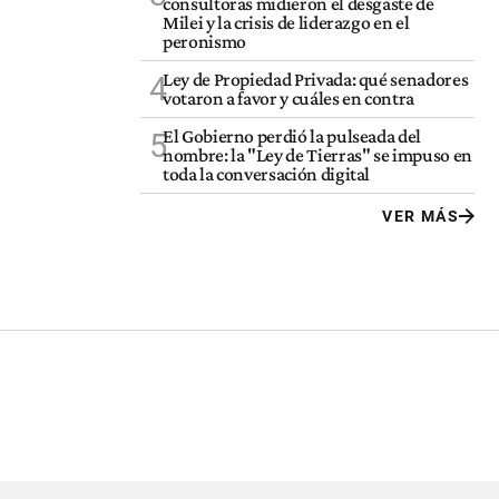
consultoras midieron el desgaste de
Milei y la crisis de liderazgo en el
peronismo
Ley de Propiedad Privada: qué senadores
4
votaron a favor y cuáles en contra
El Gobierno perdió la pulseada del
5
nombre: la "Ley de Tierras" se impuso en
toda la conversación digital
VER MÁS