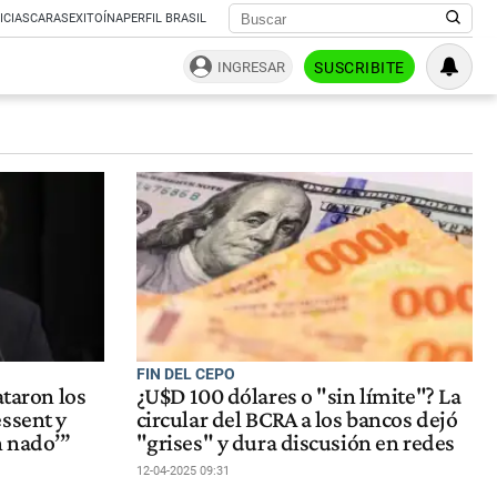
ICIAS
CARAS
EXITOÍNA
PERFIL BRASIL
INGRESAR
SUSCRIBITE
FIN DEL CEPO
ataron los
¿U$D 100 dólares o "sin límite"? La
ssent y
circular del BCRA a los bancos dejó
n nado’”
"grises" y dura discusión en redes
12-04-2025 09:31