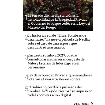
El Senado dio media sanción a la
1
Inviolabilidad de la Propiedad Privada:
el Gobierno tuvo que ceder en la Ley del
Manejo del Fuego
La historia real de "Elize: Sombras de
2
una mujer", la nueva película de Netflix
sobre el caso de una esposa que
descuartizó a su marido
Encuesta rumbo a 2027: cuatro
3
consultoras midieron el desgaste de
Milei y la crisis de liderazgo en el
peronismo
Ley de Propiedad Privada: qué senadores
4
votaron a favor y cuáles en contra
El Gobierno perdió la pulseada del
5
nombre: la "Ley de Tierras" se impuso en
toda la conversación digital
VER MÁS