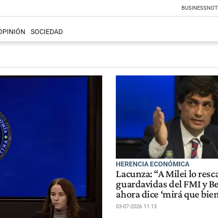
BUSINESS
NOT
OPINIÓN
SOCIEDAD
HERENCIA ECONÓMICA
Lacunza: “A Milei lo resc
guardavidas del FMI y Be
ahora dice ‘mirá que bie
03-07-2026 11:13