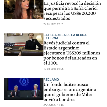
La Justicia revocó la decisión
que permitía a Sofía Clerici
recuperar los US$600.000
secuestrados
27-05-2025 22:51
LA PESADILLA DE LA DEUDA
EXTERNA
Revés judicial contra el
Estado argentino:
ejecutaron US$209 millones
por bonos defaulteados en
el 2001
19-03-2025 01:06
RECLAMO
Un fondo buitre busca
embargar el oro argentino
que el gobierno de Milei
envió a Londres
03-10-2024 11:10