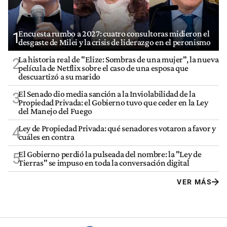
Encuesta rumbo a 2027: cuatro consultoras midieron el
1
desgaste de Milei y la crisis de liderazgo en el peronismo
La historia real de "Elize: Sombras de una mujer", la nueva
2
película de Netflix sobre el caso de una esposa que
descuartizó a su marido
El Senado dio media sanción a la Inviolabilidad de la
3
Propiedad Privada: el Gobierno tuvo que ceder en la Ley
del Manejo del Fuego
Ley de Propiedad Privada: qué senadores votaron a favor y
4
cuáles en contra
El Gobierno perdió la pulseada del nombre: la "Ley de
5
Tierras" se impuso en toda la conversación digital
VER MÁS