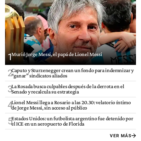
Murió Jorge Messi, el papá de Lionel Messi
1
Caputo y Sturzenegger crean un fondo para indemnizar y
2
“ganar” sindicatos aliados
La Rosada busca culpables después de la derrota en el
3
Senado y recalcula su estrategia
Lionel Messi llega a Rosario a las 20.30: velatorio íntimo
4
de Jorge Messi, sin acceso al público
Estados Unidos: un futbolista argentino fue detenido por
5
el ICE en un aeropuerto de Florida
VER MÁS