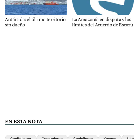
Antártida: el último territorio
La Amazonía en disputa y los
sin dueño
límites del Acuerdo de Escazú
EN ESTA NOTA
Capitalismo
Comunismo
Socialismo
Keynes
Ultrad