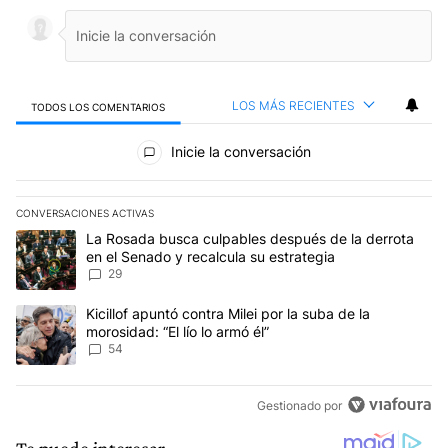
LOS MÁS RECIENTES
TODOS LOS COMENTARIOS
Todos los comentarios
Inicie la conversación
CONVERSACIONES ACTIVAS
Este listado muestra los artículos con más comentarios en los últim
Un artículo de tendencia con el título "La Rosada busca culpables
La Rosada busca culpables después de la derrota
en el Senado y recalcula su estrategia
29
Un artículo de tendencia con el título "Kicillof apuntó contra Milei 
Kicillof apuntó contra Milei por la suba de la
morosidad: “El lío lo armó él”
54
Gestionado por