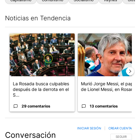
Noticias en Tendencia
Este listado muestra los artículos con más comentarios en los últim
Un artículo de tendencia con el título "La Rosada busca culpabl
Un artículo de tendencia con e
La Rosada busca culpables
Murió Jorge Messi, el papá
después de la derrota en el
de Lionel Messi, en Rosario
S...
29 comentarios
13 comentarios
INICIAR SESIÓN
|
CREAR CUENTA
Conversación
SIGA ESTA CO
SEGUIR