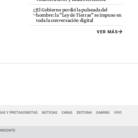
El Gobierno perdió la pulseada del
5
nombre: la "Ley de Tierras" se impuso en
toda la conversación digital
VER MÁS
SAS Y PROTAGONISTAS
NOTICIAS
CARAS
EXITOINA
GAMING
VIVO
ORIZONTE