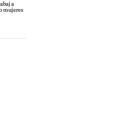
abaj a
ro mujeres