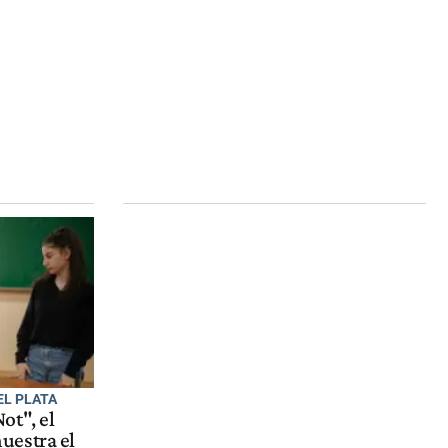
EL PLATA
ot", el
uestra el