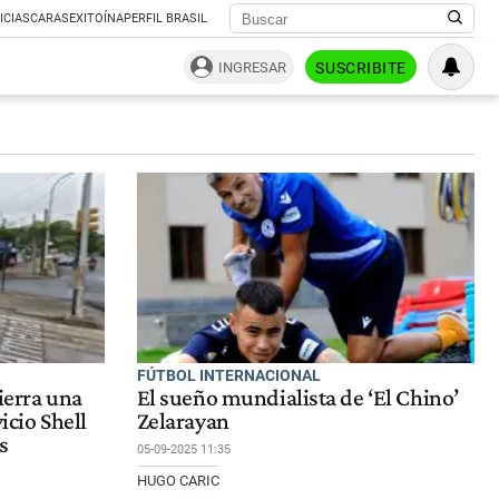
ICIAS
CARAS
EXITOÍNA
PERFIL BRASIL
INGRESAR
SUSCRIBITE
FÚTBOL INTERNACIONAL
ierra una
El sueño mundialista de ‘El Chino’
icio Shell
Zelarayan
s
05-09-2025 11:35
HUGO CARIC