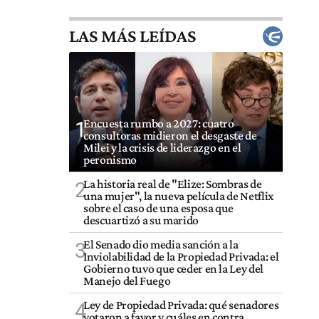
LAS MÁS LEÍDAS
Encuesta rumbo a 2027: cuatro
1
consultoras midieron el desgaste de
Milei y la crisis de liderazgo en el
peronismo
La historia real de "Elize: Sombras de
2
una mujer", la nueva película de Netflix
sobre el caso de una esposa que
descuartizó a su marido
El Senado dio media sanción a la
3
Inviolabilidad de la Propiedad Privada: el
Gobierno tuvo que ceder en la Ley del
Manejo del Fuego
Ley de Propiedad Privada: qué senadores
4
votaron a favor y cuáles en contra