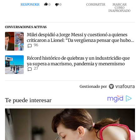
RESPONDER
0
0
COMPARTIR
MARCAR
COMO
INAPROPIADO
CONVERSACIONES ACTIVAS
Este listado muestra los artículos con más comentarios en los últim
Un artículo de tendencia con el título "Milei despidió a Jorge Mes
Milei despidió a Jorge Messi y cuestionó a quienes
criticaron a Lionel: “Da vergüenza pensar que hubo
96
anti-Messi”
Un artículo de tendencia con el título "Récord histórico de quie
Récord histórico de quiebras y un industricidio que
ya supera a macrismo, pandemia y menemismo
27
Gestionado por