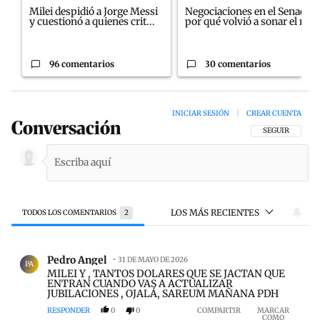
Milei despidió a Jorge Messi
Negociaciones en el Senado:
y cuestionó a quienes crit...
por qué volvió a sonar el n...
96 comentarios
30 comentarios
INICIAR SESIÓN
|
CREAR CUENTA
Conversación
SIGA ESTA CON
SEGUIR
LOS MÁS RECIENTES
TODOS LOS COMENTARIOS
2
Todos los comentarios
Comentario de Pedro Angel.
Pedro Angel
31 DE MAYO DE 2026
PA
MILEI Y , TANTOS DOLARES QUE SE JACTAN QUE
ENTRAN CUANDO VAS A ACTUALIZAR
JUBILACIONES , OJALÁ, SAREUM MAÑANA PDH
RESPONDER
0
0
COMPARTIR
MARCAR
COMO