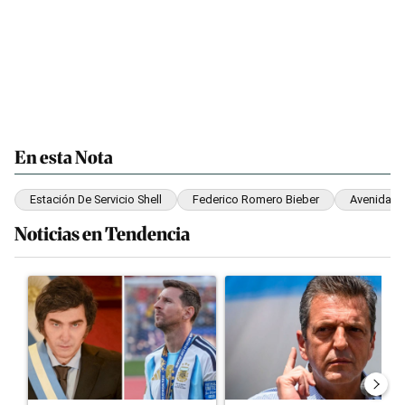
En esta Nota
Estación De Servicio Shell
Federico Romero Bieber
Avenida A
Noticias en Tendencia
Este listado muestra los artículos con más comentarios en los últim
Un artículo de tendencia con el título "Milei despidió a Jorge M
Un artículo de tendencia con e