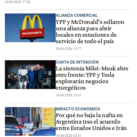
24-06-2026 17:56
ALIANZA COMERCIAL
YPF y McDonald's sellaron
una alianza para abrir
locales en estaciones de
servicio de todo el país
24-06-2026 13:17
CARTA DE INTENCIÓN
La sintonía Milei-Musk abre
otro frente: YPF y Tesla
explorarán negocios
energéticos
16-06-2026 13:31
IMPACTO ECONÓMICO
Por qué no baja la nafta en
Argentina tras el acuerdo
entre Estados Unidos e Irán
16-06-2026 03:01