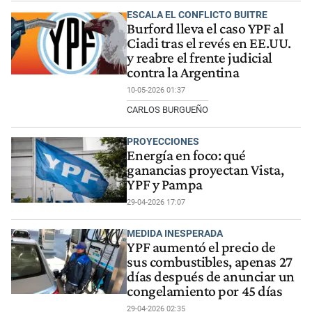
ESCALA EL CONFLICTO BUITRE
Burford lleva el caso YPF al
Ciadi tras el revés en EE.UU.
y reabre el frente judicial
contra la Argentina
10-05-2026 01:37
CARLOS BURGUEÑO
PROYECCIONES
Energía en foco: qué
ganancias proyectan Vista,
YPF y Pampa
29-04-2026 17:07
MEDIDA INESPERADA
YPF aumentó el precio de
sus combustibles, apenas 27
días después de anunciar un
congelamiento por 45 días
29-04-2026 02:35