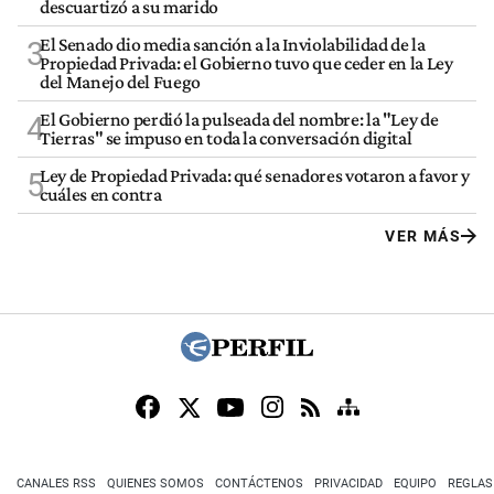
descuartizó a su marido
El Senado dio media sanción a la Inviolabilidad de la
3
Propiedad Privada: el Gobierno tuvo que ceder en la Ley
del Manejo del Fuego
El Gobierno perdió la pulseada del nombre: la "Ley de
4
Tierras" se impuso en toda la conversación digital
Ley de Propiedad Privada: qué senadores votaron a favor y
5
cuáles en contra
VER MÁS
CANALES RSS
QUIENES SOMOS
CONTÁCTENOS
PRIVACIDAD
EQUIPO
REGLAS