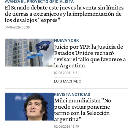
AVANZA EL PROYECTO OFICIALISTA
El Senado debate este jueves la venta sin límites
de tierras a extranjeros y la implementación de
los desalojos "exprés"
04-06-2026 05:30
NUEVA YORK
Juicio por YPF: la Justicia de
Estados Unidos rechazó
revisar el fallo que favorece a
la Argentina
02-06-2026 16:51
LUIS MACHADO
REVISTA NOTICIAS
Milei mundialista: "No
puedo evitar ponerme
termo con la Selección
argentina"
02-06-2026 13:49