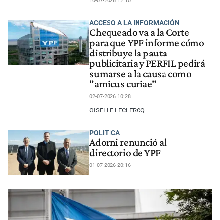
10-07-2026 12:10
ACCESO A LA INFORMACIÓN
Chequeado va a la Corte
para que YPF informe cómo
distribuye la pauta
publicitaria y PERFIL pedirá
sumarse a la causa como
"amicus curiae"
02-07-2026 10:28
GISELLE LECLERCQ
POLITICA
Adorni renunció al
directorio de YPF
01-07-2026 20:16