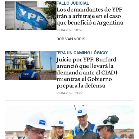
FALLO JUDICIAL
Los demandantes de YPF
irán a arbitraje en el caso
que benefició a Argentina
22-04-2026 18:57
BOB VAN VORIS
"ERA UN CAMINO LÓGICO"
Juicio por YPF: Burford
anunció que llevará la
demanda ante el CIADI
mientras el Gobierno
prepara la defensa
22-04-2026 13:22