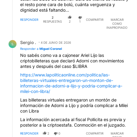
el resto pone cara de bolú, cuánta verguenza y
dignidad está faltando...
2
RESPONDER
COMPARTIR
MARCAR
RESPUESTAS
2
1
COMO
INAPROPIADO
Respuesta de Sergio ..
Sergio .
4 DE JUNIO DE 2026
S.
Responder a
Miguel Coronel
No sabés como va a cajonear Ariel Lijo las
criptobilleteras que declaró Adorni con movimientos
antes y después del caso $LIBRA
https://www.lapoliticaonline.com/politica/las-
billeteras-virtuales-entregaron-un-monton-de-
informacion-de-adorni-a-lijo-y-podria-complicar-a-
milei-con-libra/
Las billeteras virtuales entregaron un montón de
información de Adorni a Lijo y podría complicar a Milei
con Libra
La información acercada al fiscal Pollicita es previa y
posterior a la criptoestafa. Conmoción en el juzgado.
RESPONDER
2
0
COMPARTIR
MARCAR