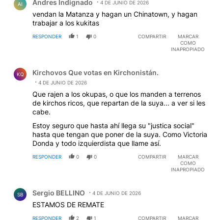
Andres Indignado
puede darse por tres modalidades: invadiendo el
4 DE JUNIO DE 2026
AI
inmueble, manteniéndose en él o expulsando a sus
vendan la Matanza y hagan un Chinatown, y hagan
ocupantes. Con un medio y un modo queda
trabajar a los kukitas
configurado el delito. Para la Fiscalía -en cambio- la
RESPONDER
1
0
COMPARTIR
MARCAR
mera manifestación del usurpador de "creerse" con
COMO
algún derecho a ocuparla (aunque dos sentencias lo
INAPROPIADO
hayan negado) basta para permitirle que siga
Comentario de Kirchovos Que votas en Kirchonistán..
perpetuando el delito. Habrá que seguir interponiendo
Kirchovos Que votas en Kirchonistán.
denuncias contra los Fiscales por incumplir la ley.-
KQ
4 DE JUNIO DE 2026
Que rajen a los okupas, o que los manden a terrenos
de kirchos ricos, que repartan de la suya... a ver si les
cabe.
Estoy seguro que hasta ahí llega su "justica social"
hasta que tengan que poner de la suya. Como Victoria
Donda y todo izquierdista que llame así.
RESPONDER
0
0
COMPARTIR
MARCAR
COMO
INAPROPIADO
Comentario de Sergio BELLINO.
Sergio BELLINO
4 DE JUNIO DE 2026
SB
ESTAMOS DE REMATE
RESPONDER
2
1
COMPARTIR
MARCAR