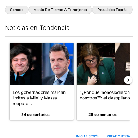
Senado
Venta De Tierras A Extranjeros
Desalojos Exprés
Noticias en Tendencia
Este listado muestra los artículos con más comentarios en los últim
Un artículo de tendencia con el título "Los gobernadores marcan
Un artículo de tendencia con e
Los gobernadores marcan
"¿Por qué 'nonoslodieron' a
límites a Milei y Massa
nosotros?": el desopilante ...
reapare...
24 comentarios
26 comentarios
INICIAR SESIÓN
|
CREAR CUENTA