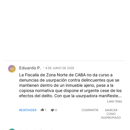
Comentario de Eduardo P..
Eduardo P.
4 DE JUNIO DE 2026
EP
La Fiscalía de Zona Norte de CABA no da curso a
denuncias de usurpación contra delincuentes que se
mantienen dentro de un inmueble ajeno, pese a la
copiosa normativa que dispone el urgente cese de los
efectos del delito. Con que la usurpadora manifieste
un título "posible" les basta para permitirle la
Leer mas
continuidad en la ocupación. El art. 181, inc. 1, del
RESPONDER
1
0
COMPARTIR
MARCAR
Código Penal, tipifica la conducta punible como
COMO
"despojar" a otro de sus derechos de propiedad por
INAPROPIADO
uno de entre cinco medios: violencia, amenazas,
Comentario de Andres Indignado.
engaños, abusos de confianza o clandestinidad; ello