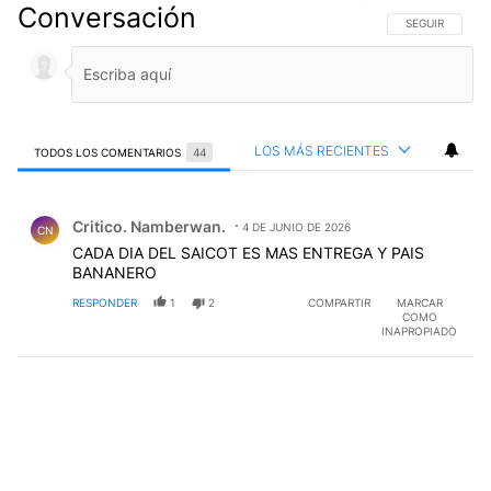
Conversación
SIGA ESTA CO
SEGUIR
LOS MÁS RECIENTES
TODOS LOS COMENTARIOS
44
Todos los comentarios
Comentario de Critico. Namberwan..
Critico. Namberwan.
4 DE JUNIO DE 2026
CN
CADA DIA DEL SAICOT ES MAS ENTREGA Y PAIS
BANANERO
RESPONDER
1
2
COMPARTIR
MARCAR
COMO
INAPROPIADO