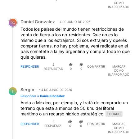
COMO
INAPROPIADO
Comentario de Daniel Gonzalez.
Daniel Gonzalez
4 DE JUNIO DE 2026
DG
Todos los países del mundo tienen restricciones de
venta de tierra a los no-residentes. Que no es lo
mismo que a los extrajeros. Si sos extrajero y querés
comprar tierras, no hay problema, vení radicate en el
país sometete a la ley argentina y comprá todo lo que
quie quieras.
2
RESPONDER
COMPARTIR
MARCAR
RESPUESTAS
0
0
COMO
INAPROPIADO
Respuesta de Sergio ..
Sergio .
4 DE JUNIO DE 2026
S.
Responder a
Daniel Gonzalez
Anda a México, por ejemplo, y tratá de comprarte un
terreno que esté a menos de 50 km. del litoral
marítimo o un recurso hídrico estratégico.
EDITADO
1
RESPONDER
COMPARTIR
MARCAR
RESPUESTA
0
0
COMO
INAPROPIADO