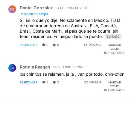
Respuesta de Daniel Gonzalez.
Daniel Gonzalez
4 DE JUNIO DE 2026
DG
Responder a
Sergio .
Si. Es lo que yo dije. No solamente en México. Tratá
de comprar un terreno en Australia, EUA, Canadá,
Brasil, Costa de Marfil, el país que se te ocurra, sin
tener residencia. En ningún lado se puede.
EDITADO
RESPONDER
0
0
COMPARTIR
MARCAR
COMO
INAPROPIADO
Comentario de Ronnie Reagan.
Ronnie Reagan
4 DE JUNIO DE 2026
RR
los chinitos se relamen, ja ja , van por todo, chin-chon
RESPONDER
0
2
COMPARTIR
MARCAR
COMO
INAPROPIADO