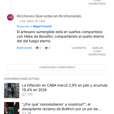
COMO
INAPROPIADO
Respuesta de Kirchovos Que votas en Kirchonistán..
Kirchovos Que votas en Kirchonistán.
KQ
5 DE JUNIO DE 2026
Responder a
Miguel Coronel
El artesano sumergible está en sueños compartidos
con Hebe de Bonafini, compartiendo el sueño eterno
del del fuego eterno
RESPONDER
0
0
COMPARTIR
MARCAR
COMO
INAPROPIADO
CARGAR MÁS COMENTARIOS
CONVERSACIONES ACTIVAS
Este listado muestra los artículos con más comentarios en los últim
Un artículo de tendencia con el título "La inflación en CABA marc
La inflación en CABA marcó 2,9% en julio y acumula
19,4% en 2026
212
Un artículo de tendencia con el título ""¿Por qué 'nonoslodieron' a
"¿Por qué 'nonoslodieron' a nosotros?": el
desopilante reclamo de Bulllrich por un pin de
Malvinas
26