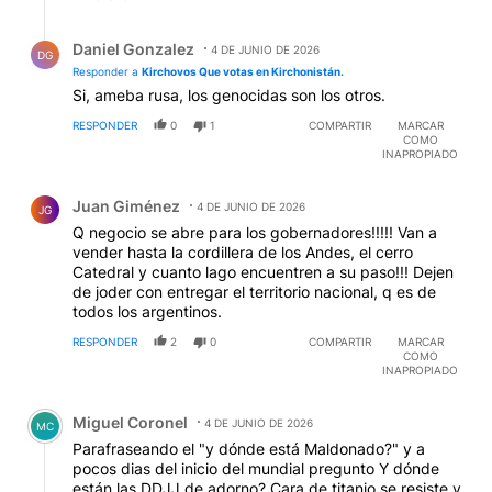
Respuesta de Daniel Gonzalez.
Daniel Gonzalez
4 DE JUNIO DE 2026
DG
Responder a
Kirchovos Que votas en Kirchonistán.
Si, ameba rusa, los genocidas son los otros.
RESPONDER
0
1
COMPARTIR
MARCAR
COMO
INAPROPIADO
Comentario de Juan Giménez.
Juan Giménez
4 DE JUNIO DE 2026
JG
Q negocio se abre para los gobernadores!!!!! Van a
vender hasta la cordillera de los Andes, el cerro
Catedral y cuanto lago encuentren a su paso!!! Dejen
de joder con entregar el territorio nacional, q es de
todos los argentinos.
RESPONDER
2
0
COMPARTIR
MARCAR
COMO
INAPROPIADO
Comentario de Miguel Coronel.
Miguel Coronel
4 DE JUNIO DE 2026
MC
Parafraseando el "y dónde está Maldonado?" y a
pocos dias del inicio del mundial pregunto Y dónde
están las DDJJ de adorno? Cara de titanio se resiste y