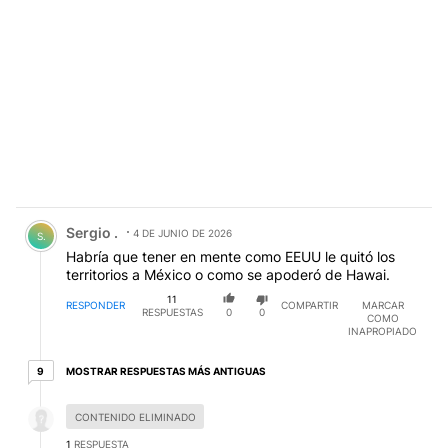
Comentario de Sergio ..
Sergio .
4 DE JUNIO DE 2026
S.
Habría que tener en mente como EEUU le quitó los
territorios a México o como se apoderó de Hawai.
11
RESPONDER
COMPARTIR
MARCAR
RESPUESTAS
0
0
COMO
INAPROPIADO
9 respuestas más antiguas
MOSTRAR RESPUESTAS MÁS ANTIGUAS
9
Respuesta desactivada.
CONTENIDO ELIMINADO
1
RESPUESTA