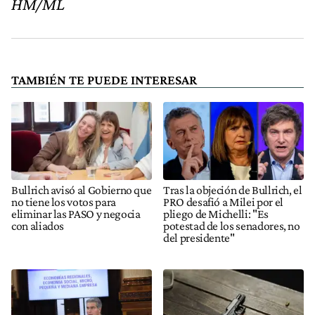
HM/ML
TAMBIÉN TE PUEDE INTERESAR
Bullrich avisó al Gobierno que
Tras la objeción de Bullrich, el
no tiene los votos para
PRO desafió a Milei por el
eliminar las PASO y negocia
pliego de Michelli: "Es
con aliados
potestad de los senadores, no
del presidente"