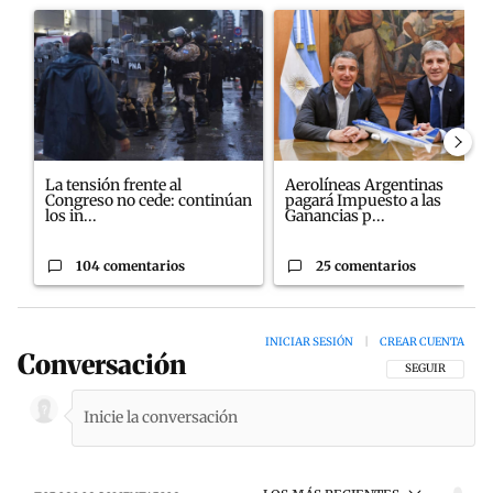
Un artículo de tendencia con el título "La tensión frente al Cong
Un artículo de tendencia con e
La tensión frente al
Aerolíneas Argentinas
Congreso no cede: continúan
pagará Impuesto a las
los in...
Ganancias p...
104 comentarios
25 comentarios
INICIAR SESIÓN
|
CREAR CUENTA
Conversación
SIGA ESTA CON
SEGUIR