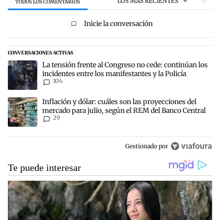
LOS MÁS RECIENTES
TODOS LOS COMENTARIOS
Todos los comentarios
Inicie la conversación
CONVERSACIONES ACTIVAS
Este listado muestra los artículos con más comentarios en los últim
Un artículo de tendencia con el título "La tensión frente al Congres
La tensión frente al Congreso no cede: continúan los
incidentes entre los manifestantes y la Policía
104
Un artículo de tendencia con el título "Inflación y dólar: cuáles s
Inflación y dólar: cuáles son las proyecciones del
mercado para julio, según el REM del Banco Central
29
Gestionado por