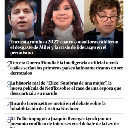
1
Encuesta rumbo a 2027: cuatro consultoras midieron
el desgaste de Milei y la crisis de liderazgo en el
peronismo
2
Tercera Guerra Mundial: la inteligencia artificial reveló
cuáles serían los primeros países latinoamericanos en ser
derrotados
3
La historia real de "Elize: Sombras de una mujer", la
nueva película de Netflix sobre el caso de una esposa que
descuartizó a su marido
4
Ricardo Lorenzetti se metió en el debate sobre la
inhabilitación de Cristina Kirchner
5
Di Tullio impugnó a Joaquín Benegas Lynch por un
presunto conflicto de intereses en el debate de la Ley de