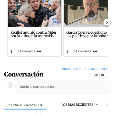
Kicillof apuntó contra Milei
García Cuerva cuestionó a
por la suba de la morosida...
los políticos por la pobreza
34 comentarios
54 comentarios
INICIAR SESIÓN
|
CREAR CUENTA
Conversación
SIGA ESTA CON
SEGUIR
LOS MÁS RECIENTES
TODOS LOS COMENTARIOS
Todos los comentarios