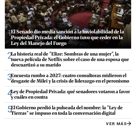
1
El Senado dio media sanción a la Inviolabilidad de la
Propiedad Privada: el Gobierno tuvo que ceder en la
Ley del Manejo del Fuego
2
La historia real de "Elize: Sombras de una mujer", la
nueva película de Netflix sobre el caso de una esposa que
descuartizó a su marido
3
Encuesta rumbo a 2027: cuatro consultoras midieron el
desgaste de Milei y la crisis de liderazgo en el peronismo
4
Ley de Propiedad Privada: qué senadores votaron a favor
y cuáles en contra
5
El Gobierno perdió la pulseada del nombre: la "Ley de
Tierras" se impuso en toda la conversación digital
VER MÁS