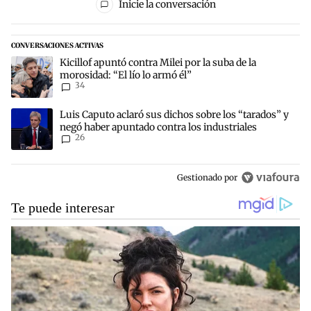
Inicie la conversación
CONVERSACIONES ACTIVAS
Este listado muestra los artículos con más comentarios en los últim
Un artículo de tendencia con el título "Kicillof apuntó contra Milei 
Kicillof apuntó contra Milei por la suba de la
morosidad: “El lío lo armó él”
34
Un artículo de tendencia con el título "Luis Caputo aclaró sus dich
Luis Caputo aclaró sus dichos sobre los “tarados” y
negó haber apuntado contra los industriales
26
Gestionado por