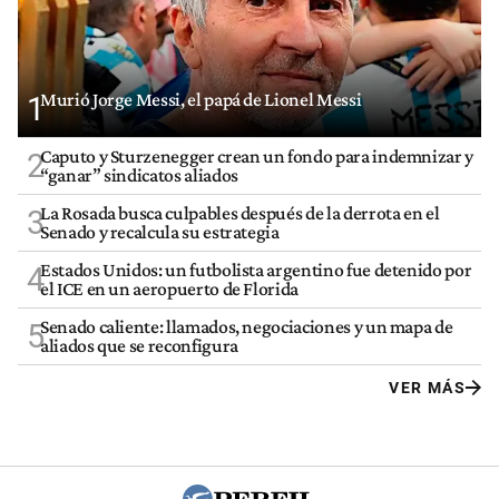
Murió Jorge Messi, el papá de Lionel Messi
1
Caputo y Sturzenegger crean un fondo para indemnizar y
2
“ganar” sindicatos aliados
La Rosada busca culpables después de la derrota en el
3
Senado y recalcula su estrategia
Estados Unidos: un futbolista argentino fue detenido por
4
el ICE en un aeropuerto de Florida
Senado caliente: llamados, negociaciones y un mapa de
5
aliados que se reconfigura
VER MÁS