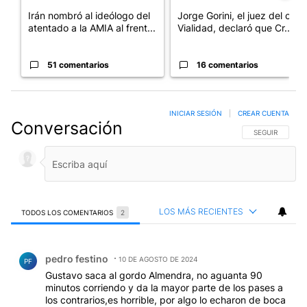
Irán nombró al ideólogo del
Jorge Gorini, el juez del caso
atentado a la AMIA al frent...
Vialidad, declaró que Cr...
51 comentarios
16 comentarios
INICIAR SESIÓN
|
CREAR CUENTA
Conversación
SIGA ESTA CO
SEGUIR
LOS MÁS RECIENTES
TODOS LOS COMENTARIOS
2
Todos los comentarios
Comentario de pedro festino.
pedro festino
10 DE AGOSTO DE 2024
PF
Gustavo saca al gordo Almendra, no aguanta 90
minutos corriendo y da la mayor parte de los pases a
los contrarios,es horrible, por algo lo echaron de boca