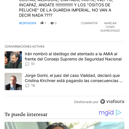
INCAPAZ, ANDATE !!!!!!!!!!!!!!! Y LOS "OSITOS DE
PELUCHE" DE LA GUARDIA IMPERIAL, NO VAN A
DECIR NADA ????
RESPONDER
1
0
COMPARTIR
MARCAR
COMO
INAPROPIADO
CONVERSACIONES ACTIVAS
Este listado muestra los artículos con más comentarios en los últim
Un artículo de tendencia con el título "Irán nombró al ideólogo d
Irán nombró al ideólogo del atentado a la AMIA al
frente del Consejo Supremo de Seguridad Nacional
51
Un artículo de tendencia con el título "Jorge Gorini, el juez del
Jorge Gorini, el juez del caso Vialidad, declaró que
Cristina Kirchner está pagando las consecuencias de
cometer "un delito comprobado"
16
Gestionado por