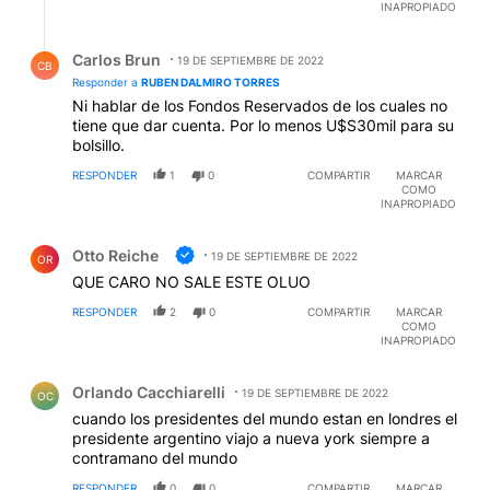
INAPROPIADO
Respuesta de Carlos Brun.
Carlos Brun
19 DE SEPTIEMBRE DE 2022
CB
Responder a
RUBEN DALMIRO TORRES
Ni hablar de los Fondos Reservados de los cuales no
tiene que dar cuenta. Por lo menos U$S30mil para su
bolsillo.
RESPONDER
1
0
COMPARTIR
MARCAR
COMO
INAPROPIADO
Comentario de Otto Reiche.
Otto Reiche
19 DE SEPTIEMBRE DE 2022
OR
QUE CARO NO SALE ESTE OLUO
RESPONDER
2
0
COMPARTIR
MARCAR
COMO
INAPROPIADO
Comentario de Orlando Cacchiarelli.
Orlando Cacchiarelli
19 DE SEPTIEMBRE DE 2022
OC
cuando los presidentes del mundo estan en londres el
presidente argentino viajo a nueva york siempre a
contramano del mundo
RESPONDER
0
0
COMPARTIR
MARCAR