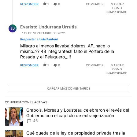
RESPONDER
1
0
COMPARTIR
MARCAR
COMO
INAPROPIADO
Respuesta de Evaristo Undurraga Urrutis.
Evaristo Undurraga Urrutis
EU
19 DE SEPTIEMBRE DE 2022
Responder a
Luis Fantoni
Milagro al menos llevaba dolares..AF..hace lo
mismo..?? 48 integrantes!! falto el Portero de la
Rosada y el Peluquero,,,!!
RESPONDER
1
0
COMPARTIR
MARCAR
COMO
INAPROPIADO
CARGAR MÁS COMENTARIOS
CONVERSACIONES ACTIVAS
Este listado muestra los artículos con más comentarios en los últim
Un artículo de tendencia con el título "Grabois, Moreau y Lousteau
Grabois, Moreau y Lousteau celebraron el revés del
Gobierno con el capítulo de extranjerización
46
Un artículo de tendencia con el título "Qué queda de la ley de pro
Qué queda de la ley de propiedad privada tras la