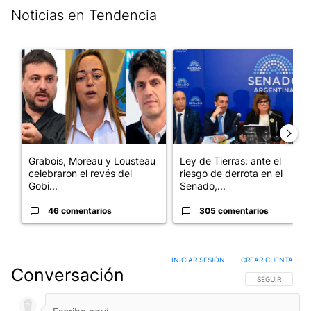
Noticias en Tendencia
Este listado muestra los artículos con más comentarios en los últim
Un artículo de tendencia con el título "Grabois, Moreau y Loust
Un artículo de tendencia con e
Grabois, Moreau y Lousteau
Ley de Tierras: ante el
celebraron el revés del
riesgo de derrota en el
Gobi...
Senado,...
46 comentarios
305 comentarios
INICIAR SESIÓN
|
CREAR CUENTA
Conversación
SIGA ESTA CO
SEGUIR