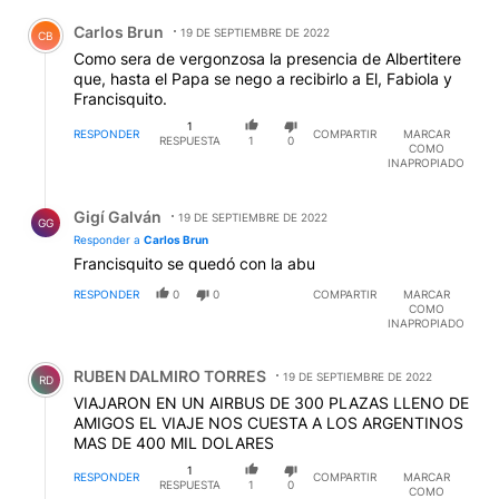
Comentario de Carlos Brun.
Carlos Brun
19 DE SEPTIEMBRE DE 2022
CB
Como sera de vergonzosa la presencia de Albertitere
que, hasta el Papa se nego a recibirlo a El, Fabiola y
Francisquito.
1
RESPONDER
COMPARTIR
MARCAR
RESPUESTA
1
0
COMO
INAPROPIADO
Respuesta de Gigí Galván.
Gigí Galván
19 DE SEPTIEMBRE DE 2022
GG
Responder a
Carlos Brun
Francisquito se quedó con la abu
RESPONDER
0
0
COMPARTIR
MARCAR
COMO
INAPROPIADO
Comentario de RUBEN DALMIRO TORRES.
RUBEN DALMIRO TORRES
19 DE SEPTIEMBRE DE 2022
RD
VIAJARON EN UN AIRBUS DE 300 PLAZAS LLENO DE
AMIGOS EL VIAJE NOS CUESTA A LOS ARGENTINOS
MAS DE 400 MIL DOLARES
1
RESPONDER
COMPARTIR
MARCAR
RESPUESTA
1
0
COMO