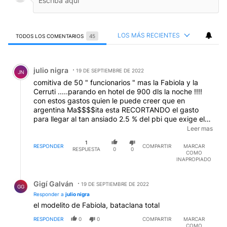
LOS MÁS RECIENTES
TODOS LOS COMENTARIOS
45
Todos los comentarios
Comentario de julio nigra.
julio nigra
19 DE SEPTIEMBRE DE 2022
JN
comitiva de 50 " funcionarios " mas la Fabiola y la
Cerruti .....parando en hotel de 900 dls la noche !!!!
con estos gastos quien le puede creer que en
argentina Ma$$$$ita esta RECORTANDO el gasto
para llegar al tan ansiado 2.5 % del pbi que exige el
FMI....Lo bueno es que diga lo que diga al Alberto en
Leer mas
EE.UU nadie lo escucha.....nadie le cree .Sacara
1
chapa de presidente de la Celac y defendera acuba,
RESPONDER
COMPARTIR
MARCAR
RESPUESTA
0
0
COMO
venzuela y nicaragua para hacerla bien grosssa !!!!
INAPROPIADO
espero no dinamite lo hecho por el Cappo del Frente
Renovador !!!!
Respuesta de Gigí Galván.
Gigí Galván
19 DE SEPTIEMBRE DE 2022
GG
Responder a
julio nigra
el modelito de Fabiola, bataclana total
RESPONDER
0
0
COMPARTIR
MARCAR
COMO