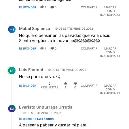
RESPONDER
1
0
COMPARTIR
MARCAR
COMO
INAPROPIADO
Comentario de Mabel Sapienza.
Mabel Sapienza
19 DE SEPTIEMBRE DE 2022
MS
No quiero pensar en las pavadas que va a decir.
Siento vergüenza in advance😱😱😱😱😱😱
RESPONDER
1
0
COMPARTIR
MARCAR
COMO
INAPROPIADO
Comentario de Luis Fantoni.
Luis Fantoni
19 DE SEPTIEMBRE DE 2022
LF
No sé para que va. 🤔
2
RESPONDER
COMPARTIR
MARCAR
RESPUESTAS
1
0
COMO
INAPROPIADO
Respuesta de Evaristo Undurraga Urrutis.
Evaristo Undurraga Urrutis
EU
19 DE SEPTIEMBRE DE 2022
Responder a
Luis Fantoni
A pasear,a pabear y gastar mi plata..