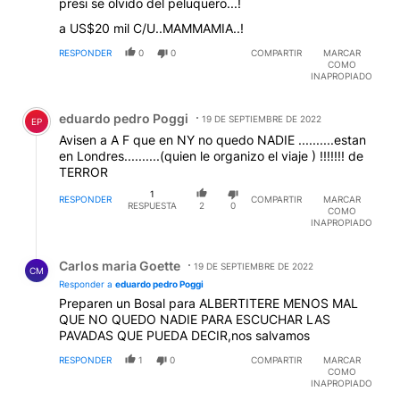
presi se olvido del peluquero...!
a US$20 mil C/U..MAMMAMIA..!
RESPONDER
0
0
COMPARTIR
MARCAR
COMO
INAPROPIADO
Comentario de eduardo pedro Poggi.
eduardo pedro Poggi
19 DE SEPTIEMBRE DE 2022
EP
Avisen a A F que en NY no quedo NADIE ..........estan
en Londres..........(quien le organizo el viaje ) !!!!!!! de
TERROR
1
RESPONDER
COMPARTIR
MARCAR
RESPUESTA
2
0
COMO
INAPROPIADO
Respuesta de Carlos maria Goette.
Carlos maria Goette
19 DE SEPTIEMBRE DE 2022
CM
Responder a
eduardo pedro Poggi
Preparen un Bosal para ALBERTITERE MENOS MAL
QUE NO QUEDO NADIE PARA ESCUCHAR LAS
PAVADAS QUE PUEDA DECIR,nos salvamos
RESPONDER
1
0
COMPARTIR
MARCAR
COMO
INAPROPIADO