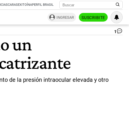
ICIAS
CARAS
EXITOÍNA
PERFIL BRASIL
INGRESAR
SUSCRIBITE
1
oj
do un
irr
|
un
catrizante
to de la presión intraocular elevada y otro