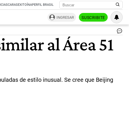
ICIAS
CARAS
EXITOÍNA
PERFIL BRASIL
INGRESAR
SUSCRIBITE
Car
imilar al Área 51
de
ad
a
las
af
del
Ár
51,
ladas de estilo inusual. Se cree que Beijing
loc
en
Ne
Es
Un
|
AF