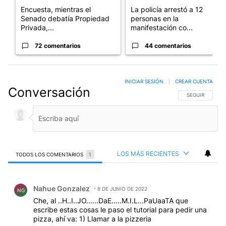
Encuesta, mientras el
La policía arrestó a 12
Senado debatía Propiedad
personas en la
Privada,...
manifestación co...
72 comentarios
44 comentarios
INICIAR SESIÓN
|
CREAR CUENTA
Conversación
SIGA ESTA CO
SEGUIR
LOS MÁS RECIENTES
TODOS LOS COMENTARIOS
1
Todos los comentarios
Comentario de Nahue Gonzalez.
Nahue Gonzalez
8 DE JUNIO DE 2022
NG
Che, al ..H..I..JO......DaE.....M.I.L...PaUaaTA que
escribe estas cosas le paso el tutorial para pedir una
pizza, ahí va: 1) Llamar a la pizzeria