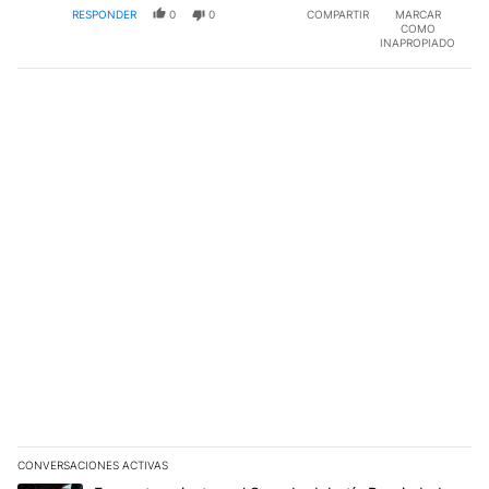
RESPONDER
0
0
COMPARTIR
MARCAR
COMO
INAPROPIADO
CONVERSACIONES ACTIVAS
Este listado muestra los artículos con más comentarios en los últim