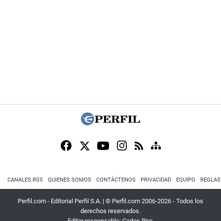
CANALES RSS
QUIENES SOMOS
CONTÁCTENOS
PRIVACIDAD
EQUIPO
REGLAS
Perfil.com - Editorial Perfil S.A.
| © Perfil.com 2006-2026 - Todos los
derechos reservados.
Editor responsable: Carlos Piro.