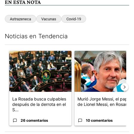
EN ESTA NOTA
Astrazeneca
Vacunas
Covid-19
Noticias en Tendencia
Este listado muestra los artículos con más comentarios en los últim
Un artículo de tendencia con el título "La Rosada busca culpabl
Un artículo de tendencia con e
La Rosada busca culpables
Murió Jorge Messi, el papá
después de la derrota en el
de Lionel Messi, en Rosario
S...
26 comentarios
10 comentarios