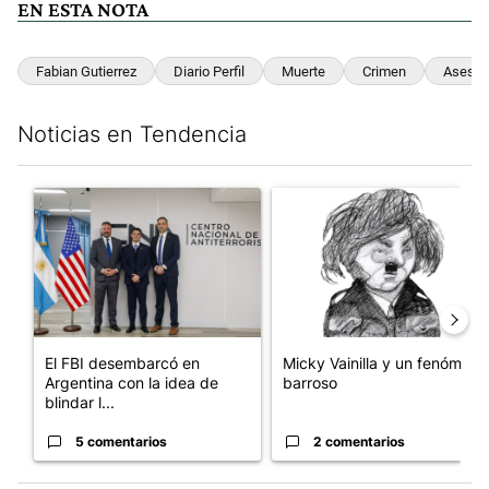
EN ESTA NOTA
Fabian Gutierrez
Diario Perfil
Muerte
Crimen
Asesin
Noticias en Tendencia
Este listado muestra los artículos con más comentarios en los últim
Un artículo de tendencia con el título "El FBI desembarcó en Arge
Un artículo de tendencia con e
El FBI desembarcó en
Micky Vainilla y un fenómeno
Argentina con la idea de
barroso
blindar l...
5 comentarios
2 comentarios