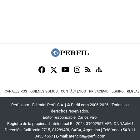
CANALES RSS
QUIENES SOMOS
CONTÁCTENOS
PRIVACIDAD
EQUIPO
REGLAS
Perfil.com - Editorial Perfil S.A.
| © Perfil.com 2006-2026 - Todos los
derechos reservados.
Editor responsable: Carlos Piro.
Registro de la propiedad intelectual RL-2024-31002957-APN-DNDA#MJ
Dirección:
California 2715
,
C1289ABI
,
CABA, Argentina
| Teléfono:
+54 9 11
3453 4567
| E-mail:
atencion@perfil.com