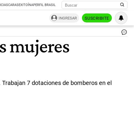
ICIAS
CARAS
EXITOÍNA
PERFIL BRASIL
INGRESAR
SUSCRIBITE
De
s mujeres
en
Lo
de
Za
|
Ca
TV
n. Trabajan 7 dotaciones de bomberos en el