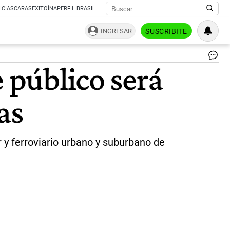
ICIAS
CARAS
EXITOÍNA
PERFIL BRASIL
INGRESAR
SUSCRIBITE
Fil
e público será
Aye
en
dis
as
zo
de
la
Ci
y
 y ferroviario urbano y suburbano de
el
GB
ge
es
pa
sub
co
po
dis