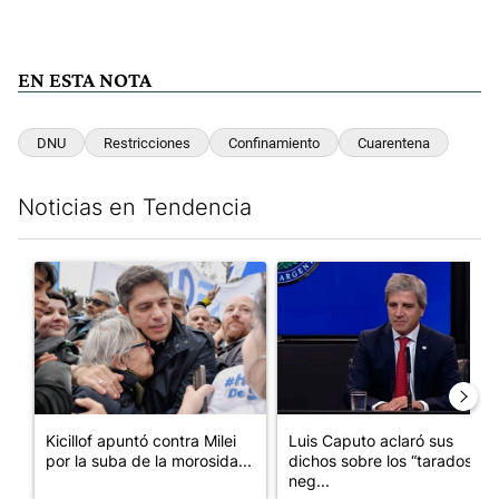
EN ESTA NOTA
DNU
Restricciones
Confinamiento
Cuarentena
Noticias en Tendencia
Este listado muestra los artículos con más comentarios en los últim
Un artículo de tendencia con el título "Kicillof apuntó contra Mil
Un artículo de tendencia con e
Kicillof apuntó contra Milei
Luis Caputo aclaró sus
por la suba de la morosida...
dichos sobre los “tarados” y
neg...