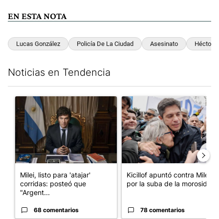
EN ESTA NOTA
Lucas González
Policía De La Ciudad
Asesinato
Héctor G
Noticias en Tendencia
Este listado muestra los artículos con más comentarios en los últim
Un artículo de tendencia con el título "Milei, listo para 'atajar
Un artículo de tendencia con el
Milei, listo para 'atajar'
Kicillof apuntó contra Milei
corridas: posteó que
por la suba de la morosida...
"Argent...
68 comentarios
78 comentarios