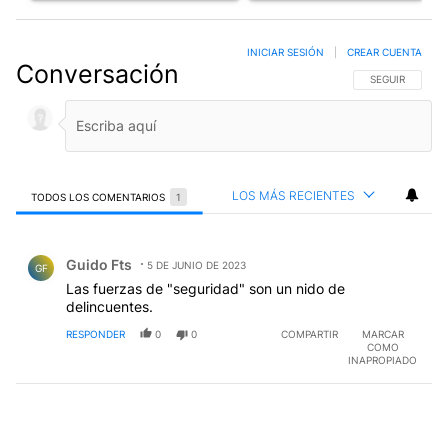
INICIAR SESIÓN
|
CREAR CUENTA
Conversación
SIGA ESTA CO
SEGUIR
LOS MÁS RECIENTES
TODOS LOS COMENTARIOS
1
Todos los comentarios
Comentario de Guido Fts.
Guido Fts
5 DE JUNIO DE 2023
GF
Las fuerzas de "seguridad" son un nido de
delincuentes.
RESPONDER
0
0
COMPARTIR
MARCAR
COMO
INAPROPIADO