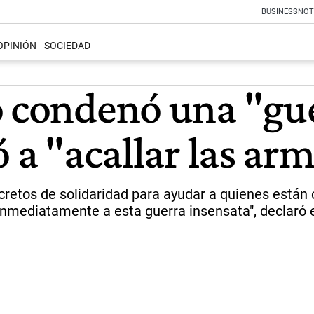
BUSINESS
NOT
OPINIÓN
SOCIEDAD
o condenó una "gu
ó a "acallar las ar
cretos de solidaridad para ayudar a quienes están
 inmediatamente a esta guerra insensata", declaró 