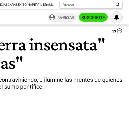
ICIAS
CARAS
EXITOÍNA
PERFIL BRASIL
INGRESAR
SUSCRIBITE
17
Pa
erra insensata"
Fr
|
Ca
mas"
 contraviniendo, e ilumine las mentes de quienes
el sumo pontífice.