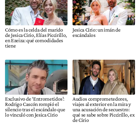
Cómo es la celda del marido
Jesica Cirio: un imán de
de Jesica Cirio, Elías Piccirillo,
escándalos
en Ezeiza: qué comodidades
tiene
Exclusivo de ‘Entrometidos’:
Audios comprometedores,
Rodrigo Cascón rompió el
viajes al exterior en la mira y
silencio tras el escándalo que
una acusación de secuestro:
lo vinculó con Jesica Cirio
qué se sabe sobre Piccirillo, ex
de Cirio