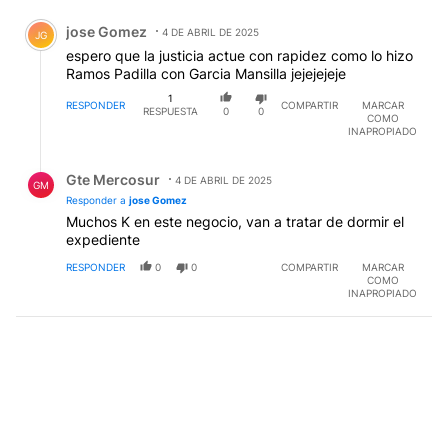
Comentario de jose Gomez.
jose Gomez
4 DE ABRIL DE 2025
JG
espero que la justicia actue con rapidez como lo hizo
Ramos Padilla con Garcia Mansilla jejejejeje
1
RESPONDER
COMPARTIR
MARCAR
RESPUESTA
0
0
COMO
INAPROPIADO
Respuesta de Gte Mercosur.
Gte Mercosur
4 DE ABRIL DE 2025
GM
Responder a
jose Gomez
Muchos K en este negocio, van a tratar de dormir el
expediente
RESPONDER
0
0
COMPARTIR
MARCAR
COMO
INAPROPIADO