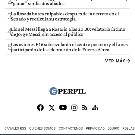
2
“ganar” sindicatos aliados
La Rosada busca culpables después de la derrota en el
3
Senado y recalcula su estrategia
Lionel Messi llega a Rosario a las 20.30: velatorio íntimo
4
de Jorge Messi, sin acceso al público
Los aviones F 16 sobrevolarán el centro porteño y el lunes
5
participarán de la celebración de la Fuerza Aérea
VER MÁS
CANALES RSS
QUIENES SOMOS
CONTÁCTENOS
PRIVACIDAD
EQUIPO
REGLAS