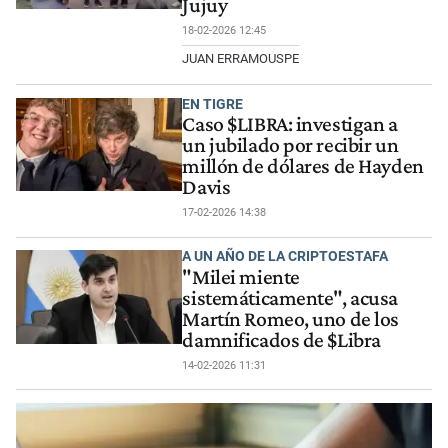
Jujuy
18-02-2026 12:45
JUAN ERRAMOUSPE
EN TIGRE
Caso $LIBRA: investigan a
un jubilado por recibir un
millón de dólares de Hayden
Davis
17-02-2026 14:38
A UN AÑO DE LA CRIPTOESTAFA
"Milei miente
sistemáticamente", acusa
Martín Romeo, uno de los
damnificados de $Libra
14-02-2026 11:31