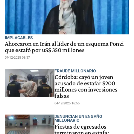
IMPLACABLES
Ahorcaron en Irán al líder de un esquema Ponzi
que estafó por uS$ 350 millones
07-12-2025 09:37
FRAUDE MILLONARIO
Córdoba: cayó un joven
acusado de estafar $200
millones con inversiones
falsas
04-12-2025 16:55
DENUNCIAN UN ENGAÑO
MILLONARIO
Fiestas de egresados
terminaron en estafa: