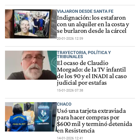
VIAJARON DESDE SANTA FE
Indignación: los estafaron
con un alquiler en la costa y
se burlaron desde la cárcel
20-01-2026 12:59
TRAYECTORIA, POLÍTICA Y
TRIBUNALES
El ocaso de Claudio
Morgado: de la TV infantil
de los 90 y el INADI al caso
judicial por estafas
15-01-2026 07:38
CHACO
Usó una tarjeta extraviada
para hacer compras por
$600 mil y terminó detenida
en Resistencia
14-01-2026 12:41