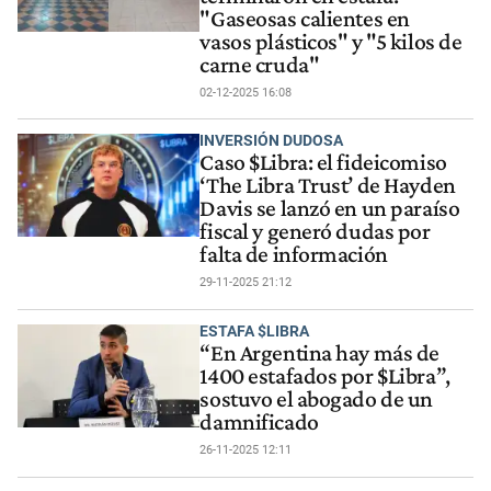
"Gaseosas calientes en
vasos plásticos" y "5 kilos de
carne cruda"
02-12-2025 16:08
INVERSIÓN DUDOSA
Caso $Libra: el fideicomiso
‘The Libra Trust’ de Hayden
Davis se lanzó en un paraíso
fiscal y generó dudas por
falta de información
29-11-2025 21:12
ESTAFA $LIBRA
“En Argentina hay más de
1400 estafados por $Libra”,
sostuvo el abogado de un
damnificado
26-11-2025 12:11