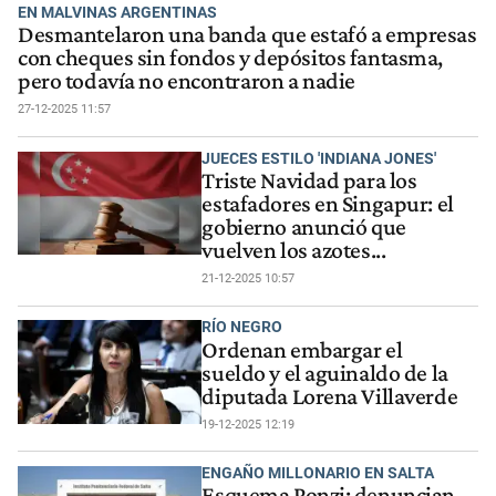
EN MALVINAS ARGENTINAS
Desmantelaron una banda que estafó a empresas
con cheques sin fondos y depósitos fantasma,
pero todavía no encontraron a nadie
27-12-2025 11:57
JUECES ESTILO 'INDIANA JONES'
Triste Navidad para los
estafadores en Singapur: el
gobierno anunció que
vuelven los azotes...
21-12-2025 10:57
RÍO NEGRO
Ordenan embargar el
sueldo y el aguinaldo de la
diputada Lorena Villaverde
19-12-2025 12:19
ENGAÑO MILLONARIO EN SALTA
Esquema Ponzi: denuncian