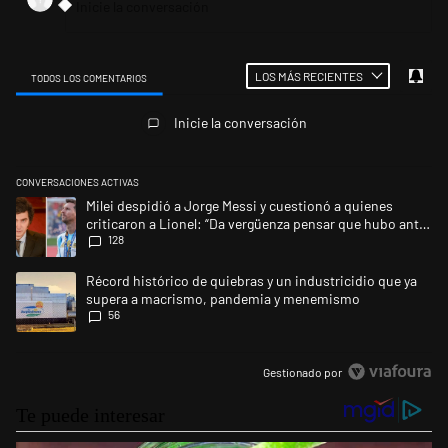
LOS MÁS RECIENTES
TODOS LOS COMENTARIOS
Todos los comentarios
Inicie la conversación
CONVERSACIONES ACTIVAS
Este listado muestra los artículos con más comentarios en los últimos 
Un artículo de tendencia con el título "Milei despidió a Jorge Messi y 
Milei despidió a Jorge Messi y cuestionó a quienes
criticaron a Lionel: “Da vergüenza pensar que hubo anti-
128
Messi”
Un artículo de tendencia con el título "Récord histórico de quiebras 
Récord histórico de quiebras y un industricidio que ya
supera a macrismo, pandemia y menemismo
56
Gestionado por