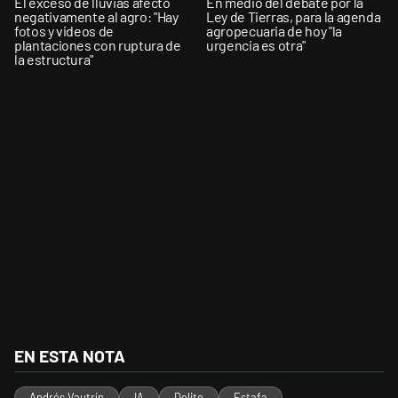
El exceso de lluvias afectó
En medio del debate por la
negativamente al agro: "Hay
Ley de Tierras, para la agenda
fotos y videos de
agropecuaria de hoy "la
plantaciones con ruptura de
urgencia es otra"
la estructura"
EN ESTA NOTA
Andrés Vautrín
IA
Delito
Estafa