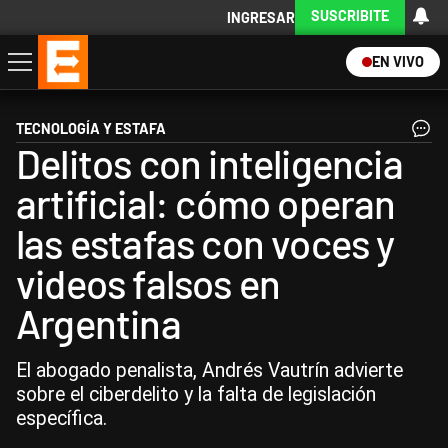
SUSCRIBITE
INGRESAR
EN VIVO
Economía
Política
Internacional
Actualidad
Descargá la App
TECNOLOGÍA Y ESTAFA
Delitos con inteligencia
artificial: cómo operan
las estafas con voces y
videos falsos en
Argentina
El abogado penalista, Andrés Vautrín advierte
sobre el ciberdelito y la falta de legislación
específica.