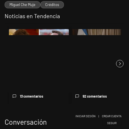
Miguel Che Muje
Créditos
Noticias en Tendencia
Este listado muestra los artículos con más comentarios en los últimos 
Un artículo de tendencia con el título "Milei despidió a Jorge Messi 
Un artículo de tendencia con el tí
Milei despidió a Jorge Messi y
Milei, listo para 'atajar'
cuestionó a quienes crit...
corridas: posteó que "Argent...
13 comentarios
92 comentarios
INICIAR SESIÓN
|
CREAR CUENTA
Conversación
SIGA ESTA CONV
SEGUIR