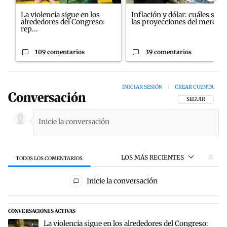
La violencia sigue en los
Inflación y dólar: cuáles son
alrededores del Congreso:
las proyecciones del merc...
rep...
109 comentarios
39 comentarios
INICIAR SESIÓN
|
CREAR CUENTA
Conversación
SIGA ESTA CON
SEGUIR
LOS MÁS RECIENTES
TODOS LOS COMENTARIOS
Todos los comentarios
Inicie la conversación
CONVERSACIONES ACTIVAS
Este listado muestra los artículos con más comentarios en los últim
Un artículo de tendencia con el título "La violencia sigue en los a
La violencia sigue en los alrededores del Congreso: