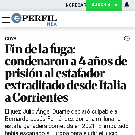
SUSCRIBITE
INGRESAR
Política
Economía
Actualidad
GOYA
Fin de la fuga:
condenaron a 4 años de
prisión al estafador
extraditado desde Italia
a Corrientes
El juez Julio Ángel Duarte declaró culpable a
Bernardo Jesús Fernández por una millonaria
estafa ganadera cometida en 2021. El imputado
había escapado a Europa para eludir el juicio.