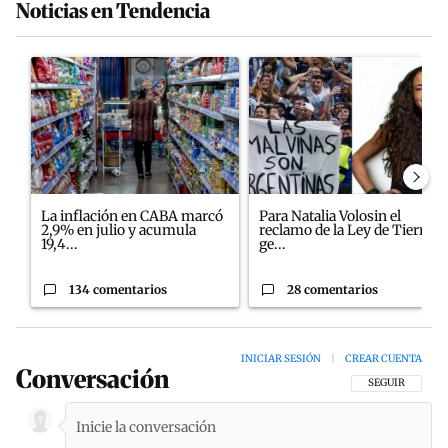
Noticias en Tendencia
Este listado muestra los artículos con más comentarios en los últim
Un artículo de tendencia con el título "La inflación en CABA ma
Un artículo de tendencia con el
La inflación en CABA marcó
Para Natalia Volosin el
2,9% en julio y acumula
reclamo de la Ley de Tierras
19,4...
ge...
134 comentarios
28 comentarios
INICIAR SESIÓN
|
CREAR CUENTA
Conversación
SIGA ESTA CON
SEGUIR