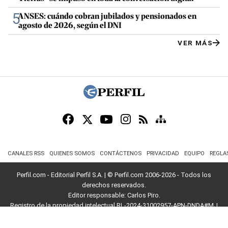
5
ANSES: cuándo cobran jubilados y pensionados en
agosto de 2026, según el DNI
VER MÁS
CANALES RSS
QUIENES SOMOS
CONTÁCTENOS
PRIVACIDAD
EQUIPO
REGLA
Perfil.com - Editorial Perfil S.A.
| © Perfil.com 2006-2026 - Todos los
derechos reservados.
Editor responsable: Carlos Piro.
Registro de la propiedad intelectual RL-2024-31002957-APN-DNDA#MJ
Dirección:
California 2715
,
C1289ABI
,
CABA, Argentina
| Teléfono:
+54 9 11
3453 4567
| E-mail:
atencion@perfil.com