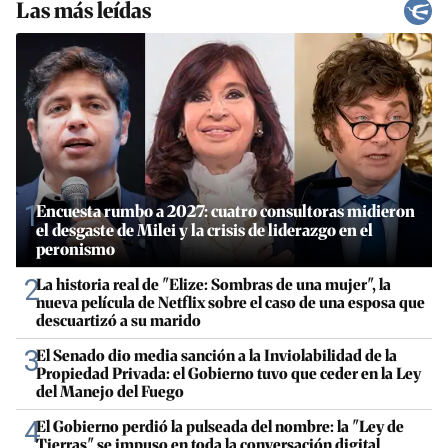
Las más leídas
1
Encuesta rumbo a 2027: cuatro consultoras midieron
el desgaste de Milei y la crisis de liderazgo en el
peronismo
2
La historia real de "Elize: Sombras de una mujer", la
nueva película de Netflix sobre el caso de una esposa que
descuartizó a su marido
3
El Senado dio media sanción a la Inviolabilidad de la
Propiedad Privada: el Gobierno tuvo que ceder en la Ley
del Manejo del Fuego
4
El Gobierno perdió la pulseada del nombre: la "Ley de
Tierras" se impuso en toda la conversación digital