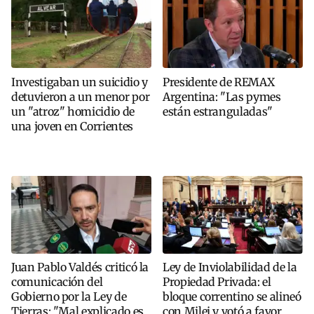
Investigaban un suicidio y
Presidente de REMAX
detuvieron a un menor por
Argentina: "Las pymes
un "atroz" homicidio de
están estranguladas"
una joven en Corrientes
Juan Pablo Valdés criticó la
Ley de Inviolabilidad de la
comunicación del
Propiedad Privada: el
Gobierno por la Ley de
bloque correntino se alineó
Tierras: "Mal explicado es
con Milei y votó a favor