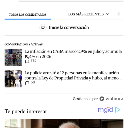
LOS MÁS RECIENTES
TODOS LOS COMENTARIOS
Todos los comentarios
Inicie la conversación
CONVERSACIONES ACTIVAS
Este listado muestra los artículos con más comentarios en los últim
Un artículo de tendencia con el título "La inflación en CABA marc
La inflación en CABA marcó 2,9% en julio y acumula
19,4% en 2026
134
Un artículo de tendencia con el título "La policía arrestó a 12 per
La policía arrestó a 12 personas en la manifestación
contra la Ley de Propiedad Privada y hubo, al menos,
58
3 agentes heridos
Gestionado por