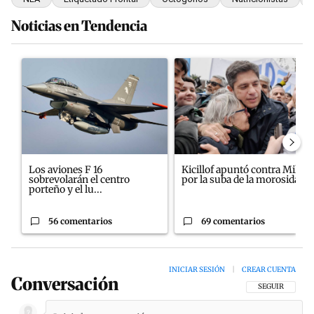
Noticias en Tendencia
Este listado muestra los artículos con más comentarios en los últim
Un artículo de tendencia con el título "Los aviones F 16 sobrevol
Un artículo de tendencia con el
Los aviones F 16
Kicillof apuntó contra Milei
sobrevolarán el centro
por la suba de la morosida...
porteño y el lu...
56 comentarios
69 comentarios
INICIAR SESIÓN
|
CREAR CUENTA
Conversación
SIGA ESTA CON
SEGUIR