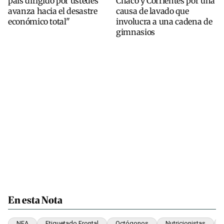
país dirigido por ustedes
Chaco y Corrientes por una
avanza hacia el desastre
causa de lavado que
económico total"
involucra a una cadena de
gimnasios
En esta Nota
NEA
Etiquetado Frontal
Octógonos
Nutricionistas