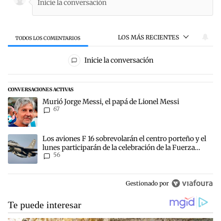
LOS MÁS RECIENTES
TODOS LOS COMENTARIOS
Todos los comentarios
Inicie la conversación
CONVERSACIONES ACTIVAS
Este listado muestra los artículos con más comentarios en los últim
Un artículo de tendencia con el título "Murió Jorge Messi, el papá 
Murió Jorge Messi, el papá de Lionel Messi
67
Un artículo de tendencia con el título "Los aviones F 16 sobrevolará
Los aviones F 16 sobrevolarán el centro porteño y el
lunes participarán de la celebración de la Fuerza
56
Aérea
Gestionado por