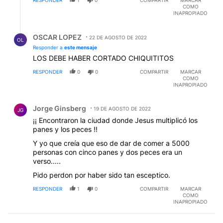
RESPONDER
1
0
COMPARTIR
MARCAR
COMO
INAPROPIADO
Respuesta de OSCAR LOPEZ.
OSCAR LOPEZ
22 DE AGOSTO DE 2022
OL
Responder a
este mensaje
LOS DEBE HABER CORTADO CHIQUITITOS
RESPONDER
0
0
COMPARTIR
MARCAR
COMO
INAPROPIADO
Comentario de Jorge Ginsberg.
Jorge Ginsberg
19 DE AGOSTO DE 2022
JG
¡¡ Encontraron la ciudad donde Jesus multiplicó los
panes y los peces !!
Y yo que creía que eso de dar de comer a 5000
personas con cinco panes y dos peces era un
verso.....
Pido perdon por haber sido tan esceptico.
RESPONDER
1
0
COMPARTIR
MARCAR
COMO
INAPROPIADO