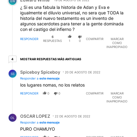
19 DE AGOSTO DE 2022
EW
¿ Si es una fabula la historia de Adan y Eva e
igualmente el diluvio universal, no sera que TODA la
historia del nuevo testamento es un invento de
algunos sacerdotes para tener a la gente dominada
con el castigo del infierno ?
6
RESPONDER
COMPARTIR
MARCAR
RESPUESTAS
1
0
COMO
INAPROPIADO
4 respuestas más antiguas
MOSTRAR RESPUESTAS MÁS ANTIGUAS
4
Respuesta de Spiceboy Spiceboy.
Spiceboy Spiceboy
20 DE AGOSTO DE 2022
SS
Responder a
este mensaje
los lugares nomas, no los relatos
RESPONDER
0
0
COMPARTIR
MARCAR
COMO
INAPROPIADO
Respuesta de OSCAR LOPEZ.
OSCAR LOPEZ
22 DE AGOSTO DE 2022
OL
Responder a
este mensaje
PURO CHAMUYO