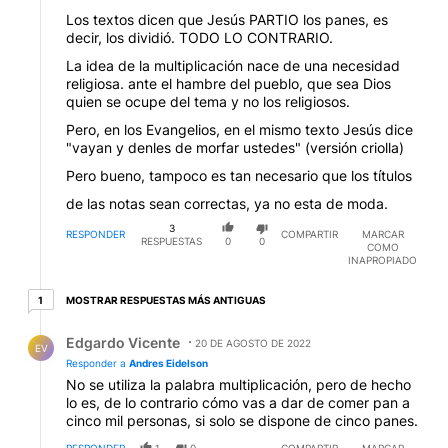
Los textos dicen que Jesús PARTIO los panes, es
decir, los dividió. TODO LO CONTRARIO.
La idea de la multiplicación nace de una necesidad
religiosa. ante el hambre del pueblo, que sea Dios
quien se ocupe del tema y no los religiosos.
Pero, en los Evangelios, en el mismo texto Jesús dice
"vayan y denles de morfar ustedes" (versión criolla)
Pero bueno, tampoco es tan necesario que los títulos
de las notas sean correctas, ya no esta de moda.
3
RESPONDER
COMPARTIR
MARCAR
RESPUESTAS
0
0
COMO
INAPROPIADO
1 respuesta más antiguas
MOSTRAR RESPUESTAS MÁS ANTIGUAS
1
Respuesta de Edgardo Vicente.
Edgardo Vicente
20 DE AGOSTO DE 2022
EV
Responder a
Andres Eidelson
No se utiliza la palabra multiplicación, pero de hecho
lo es, de lo contrario cómo vas a dar de comer pan a
cinco mil personas, si solo se dispone de cinco panes.