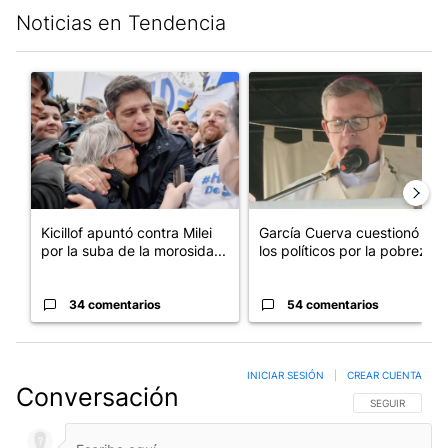
Noticias en Tendencia
Este listado muestra los artículos con más comentarios en los últim
Un artículo de tendencia con el título "Kicillof apuntó contra Mil
Un artículo de tendencia con e
Kicillof apuntó contra Milei
García Cuerva cuestionó a
por la suba de la morosida...
los políticos por la pobreza
34 comentarios
54 comentarios
INICIAR SESIÓN
|
CREAR CUENTA
Conversación
SIGA ESTA CO
SEGUIR