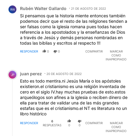
Comentario de Rubén Walter Gallardo.
Rubén Walter Gallardo
21 DE AGOSTO DE 2022
RW
Si pensamos que la historia miente entonces también
podemos decir que el resto de las religiones tienden a
ser falsas como la iglesia romana pues todas hacen
referencia a los apostolados y la enseñanzas de Dios
a través de Jesús y demás personas nombradas en
todas las biblias y escritos al respecto !!!
RESPONDER
0
0
COMPARTIR
MARCAR
COMO
INAPROPIADO
Comentario de juan perez.
juan perez
20 DE AGOSTO DE 2022
JP
Esto es todo mentira.ni Jesús María o los apóstoles
existieron.el cristianismo es una religión inventada de
cero en el siglo IV.hay muchas pruebas de esto.estos
arqueólogos son afines a la iglesia o reciben dinero de
ella para tratar de validar una de las más grandes
estafas que es el cristianismo.el NT es literatura no un
libro histórico
6
RESPONDER
COMPARTIR
MARCAR
RESPUESTAS
0
0
COMO
INAPROPIADO