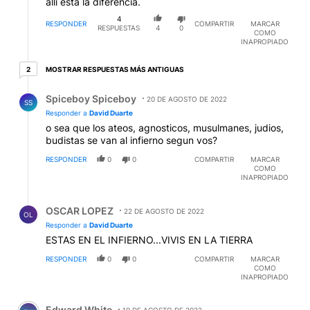
allí está la diferencia.
4
RESPONDER
COMPARTIR
MARCAR
RESPUESTAS
4
0
COMO
INAPROPIADO
2 respuestas más antiguas
MOSTRAR RESPUESTAS MÁS ANTIGUAS
2
Respuesta de Spiceboy Spiceboy.
Spiceboy Spiceboy
20 DE AGOSTO DE 2022
SS
Responder a
David Duarte
o sea que los ateos, agnosticos, musulmanes, judios,
budistas se van al infierno segun vos?
RESPONDER
0
0
COMPARTIR
MARCAR
COMO
INAPROPIADO
Respuesta de OSCAR LOPEZ.
OSCAR LOPEZ
22 DE AGOSTO DE 2022
OL
Responder a
David Duarte
ESTAS EN EL INFIERNO...VIVIS EN LA TIERRA
RESPONDER
0
0
COMPARTIR
MARCAR
COMO
INAPROPIADO
Comentario de Edward White.
Edward White