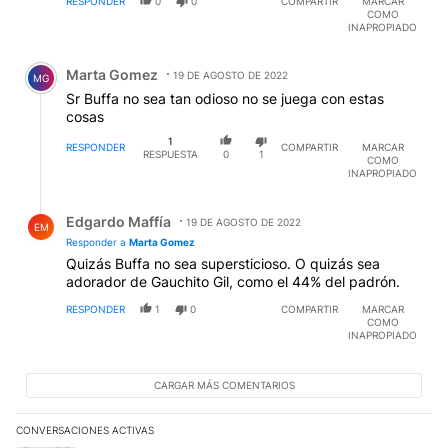
RESPONDER
0
0
COMPARTIR
MARCAR
COMO
INAPROPIADO
Comentario de Marta Gomez.
Marta Gomez
19 DE AGOSTO DE 2022
MG
Sr Buffa no sea tan odioso no se juega con estas
cosas
1
RESPONDER
COMPARTIR
MARCAR
RESPUESTA
0
1
COMO
INAPROPIADO
Respuesta de Edgardo Maffía.
Edgardo Maffía
19 DE AGOSTO DE 2022
EM
Responder a
Marta Gomez
Quizás Buffa no sea supersticioso. O quizás sea
adorador de Gauchito Gil, como el 44% del padrón.
RESPONDER
1
0
COMPARTIR
MARCAR
COMO
INAPROPIADO
CARGAR MÁS COMENTARIOS
CONVERSACIONES ACTIVAS
Este listado muestra los artículos con más comentarios en los últim