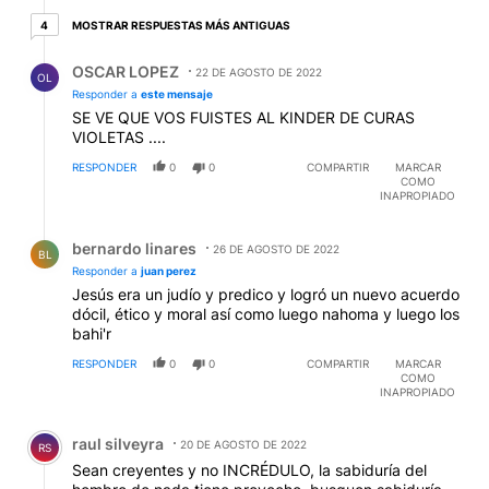
4 respuestas más antiguas
MOSTRAR RESPUESTAS MÁS ANTIGUAS
4
Respuesta de OSCAR LOPEZ.
OSCAR LOPEZ
22 DE AGOSTO DE 2022
OL
Responder a
este mensaje
SE VE QUE VOS FUISTES AL KINDER DE CURAS
VIOLETAS ....
RESPONDER
0
0
COMPARTIR
MARCAR
COMO
INAPROPIADO
Respuesta de bernardo linares.
bernardo linares
26 DE AGOSTO DE 2022
BL
Responder a
juan perez
Jesús era un judío y predico y logró un nuevo acuerdo
dócil, ético y moral así como luego nahoma y luego los
bahi'r
RESPONDER
0
0
COMPARTIR
MARCAR
COMO
INAPROPIADO
Comentario de raul silveyra.
raul silveyra
20 DE AGOSTO DE 2022
RS
Sean creyentes y no INCRÉDULO, la sabiduría del