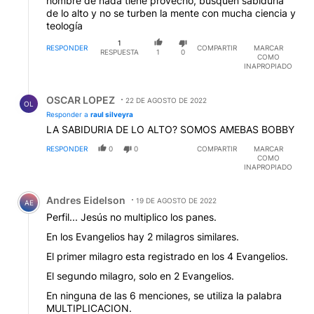
hombre de nada tiene provecho, busquen sabiduría
de lo alto y no se turben la mente con mucha ciencia y
teología
1
RESPONDER
COMPARTIR
MARCAR
RESPUESTA
1
0
COMO
INAPROPIADO
Respuesta de OSCAR LOPEZ.
OSCAR LOPEZ
22 DE AGOSTO DE 2022
OL
Responder a
raul silveyra
LA SABIDURIA DE LO ALTO? SOMOS AMEBAS BOBBY
RESPONDER
0
0
COMPARTIR
MARCAR
COMO
INAPROPIADO
Comentario de Andres Eidelson.
Andres Eidelson
19 DE AGOSTO DE 2022
AE
Perfil... Jesús no multiplico los panes.
En los Evangelios hay 2 milagros similares.
El primer milagro esta registrado en los 4 Evangelios.
El segundo milagro, solo en 2 Evangelios.
En ninguna de las 6 menciones, se utiliza la palabra
MULTIPLICACION.