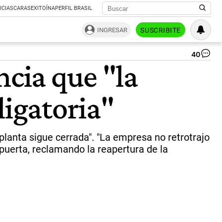
ICIAS
CARAS
EXITOÍNA
PERFIL BRASIL
INGRESAR
SUSCRIBITE
40
En
ncia que "la
Fa
las
pu
ligatoria"
si
cer
los
tr
de
planta sigue cerrada". "La empresa no retrotrajo
lo
 puerta, reclamando la reapertura de la
pat
|
NA