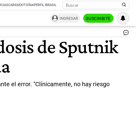
ICIAS
CARAS
EXITOÍNA
PERFIL BRASIL
INGRESAR
SUSCRIBITE
La
dosis de Sputnik
Ri
fab
la
da
Sp
V
en
Arg
|
te el error. "Clínicamente, no hay riesgo
Té