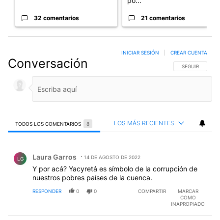
po...
32 comentarios
21 comentarios
INICIAR SESIÓN
|
CREAR CUENTA
Conversación
SIGA ESTA CO
SEGUIR
LOS MÁS RECIENTES
TODOS LOS COMENTARIOS
8
Todos los comentarios
Comentario de Laura Garros.
Laura Garros
14 DE AGOSTO DE 2022
LG
Y por acá? Yacyretá es símbolo de la corrupción de
nuestros pobres países de la cuenca.
RESPONDER
0
0
COMPARTIR
MARCAR
COMO
INAPROPIADO