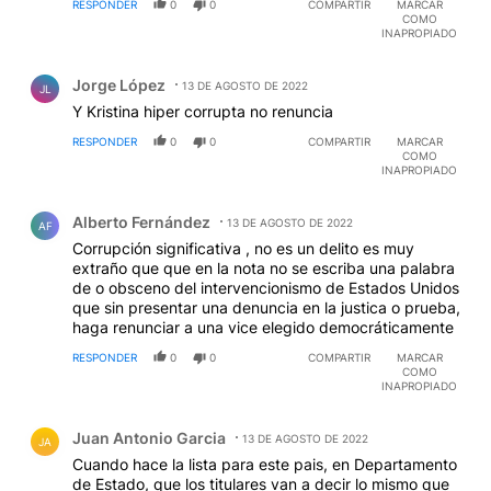
RESPONDER
0
0
COMPARTIR
MARCAR
COMO
INAPROPIADO
Comentario de Jorge López.
Jorge López
13 DE AGOSTO DE 2022
JL
Y Kristina hiper corrupta no renuncia
RESPONDER
0
0
COMPARTIR
MARCAR
COMO
INAPROPIADO
Comentario de Alberto Fernández.
Alberto Fernández
13 DE AGOSTO DE 2022
AF
Corrupción significativa , no es un delito es muy
extraño que que en la nota no se escriba una palabra
de o obsceno del intervencionismo de Estados Unidos
que sin presentar una denuncia en la justica o prueba,
haga renunciar a una vice elegido democráticamente
RESPONDER
0
0
COMPARTIR
MARCAR
COMO
INAPROPIADO
Comentario de Juan Antonio Garcia.
Juan Antonio Garcia
13 DE AGOSTO DE 2022
JA
Cuando hace la lista para este pais, en Departamento
de Estado, que los titulares van a decir lo mismo que