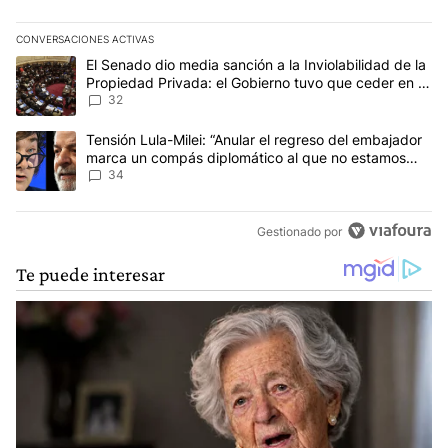
CONVERSACIONES ACTIVAS
Este listado muestra los artículos con más comentarios en los últim
Un artículo de tendencia con el título "El Senado dio media sanci
El Senado dio media sanción a la Inviolabilidad de la
Propiedad Privada: el Gobierno tuvo que ceder en la
Ley del Manejo del Fuego
32
Un artículo de tendencia con el título "Tensión Lula-Milei: “Anu
Tensión Lula-Milei: “Anular el regreso del embajador
marca un compás diplomático al que no estamos
acostumbrados"
34
Gestionado por