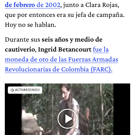
de febrero
de 2002
, junto a Clara Rojas,
que por entonces era su jefa de campaña.
Hoy no se hablan.
Durante sus
seis años y medio de
cautiverio
,
Ingrid Betancourt
fue la
moneda de oro de las Fuerzas Armadas
Revolucionarias de Colombia (FARC).