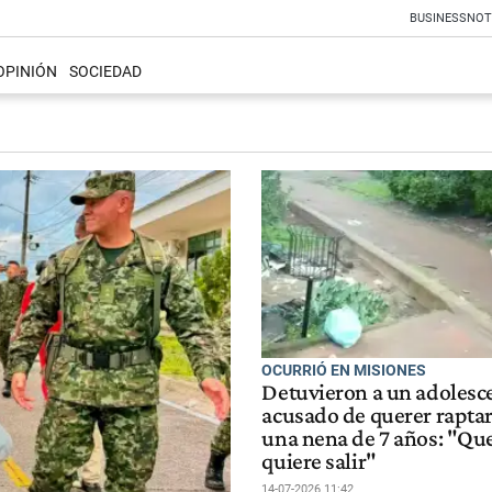
BUSINESS
NOT
OPINIÓN
SOCIEDAD
OCURRIÓ EN MISIONES
Detuvieron a un adolesc
acusado de querer raptar
una nena de 7 años: "Qu
quiere salir"
14-07-2026 11:42