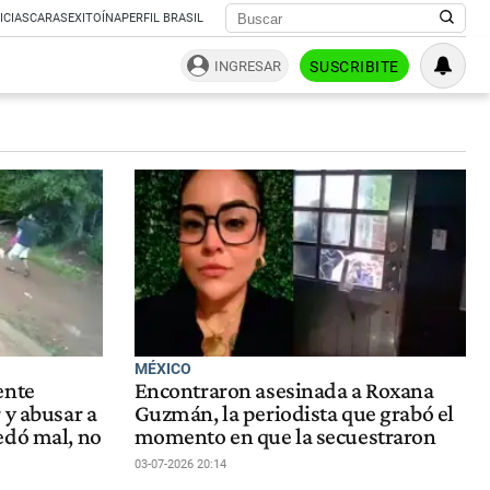
ICIAS
CARAS
EXITOÍNA
PERFIL BRASIL
INGRESAR
SUSCRIBITE
MÉXICO
ente
Encontraron asesinada a Roxana
 y abusar a
Guzmán, la periodista que grabó el
edó mal, no
momento en que la secuestraron
03-07-2026 20:14