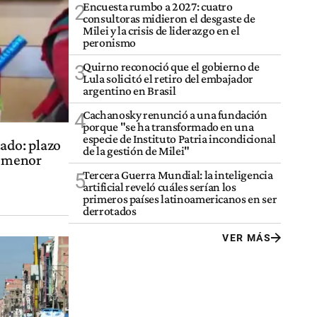
Encuesta rumbo a 2027: cuatro
2
consultoras midieron el desgaste de
Milei y la crisis de liderazgo en el
peronismo
Quirno reconoció que el gobierno de
3
Lula solicitó el retiro del embajador
argentino en Brasil
Cachanosky renunció a una fundación
4
porque "se ha transformado en una
especie de Instituto Patria incondicional
tado: plazo
de la gestión de Milei"
l menor
Tercera Guerra Mundial: la inteligencia
5
artificial reveló cuáles serían los
primeros países latinoamericanos en ser
derrotados
VER MÁS