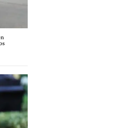
en
os