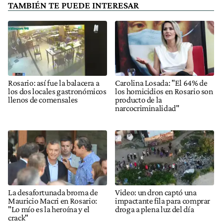
TAMBIÉN TE PUEDE INTERESAR
Rosario: así fue la balacera a
Carolina Losada: "El 64% de
los dos locales gastronómicos
los homicidios en Rosario son
llenos de comensales
producto de la
narcocriminalidad"
La desafortunada broma de
Video: un dron captó una
Mauricio Macri en Rosario:
impactante fila para comprar
"Lo mío es la heroína y el
droga a plena luz del día
crack"