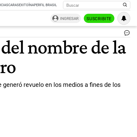
ICIAS
CARAS
EXITOÍNA
PERFIL BRASIL
INGRESAR
SUSCRIBITE
Ma
 del nombre de la
Ca
y
su
ro
ba
En
Ve
|
Fa
 generó revuelo en los medios a fines de los
En
Ve
Ofi