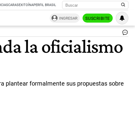
ICIAS
CARAS
EXITOÍNA
PERFIL BRASIL
INGRESAR
SUSCRIBITE
Ma
da la oficialismo
Fer
Jo
Lu
Esp
y
Ma
Neg
|
para plantear formalmente sus propuestas sobre
col