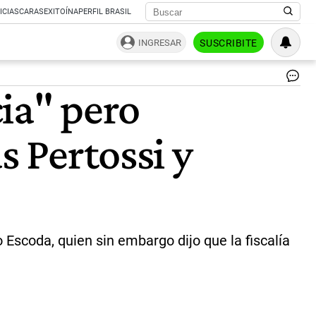
ICIAS
CARAS
EXITOÍNA
PERFIL BRASIL
INGRESAR
SUSCRIBITE
El
cia" pero
fis
ge
de
s Pertossi y
Dol
Di
Es
|
CE
o Escoda, quien sin embargo dijo que la fiscalía