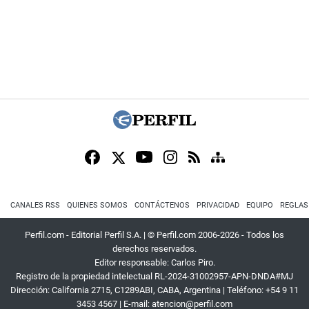
CANALES RSS
QUIENES SOMOS
CONTÁCTENOS
PRIVACIDAD
EQUIPO
REGLAS
Perfil.com - Editorial Perfil S.A.
| © Perfil.com 2006-2026 - Todos los
derechos reservados.
Editor responsable: Carlos Piro.
Registro de la propiedad intelectual RL-2024-31002957-APN-DNDA#MJ
Dirección:
California 2715
,
C1289ABI
,
CABA, Argentina
| Teléfono:
+54 9 11
3453 4567
| E-mail:
atencion@perfil.com