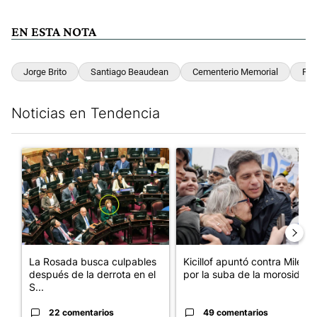
EN ESTA NOTA
Jorge Brito
Santiago Beaudean
Cementerio Memorial
Pila
Noticias en Tendencia
Este listado muestra los artículos con más comentarios en los últim
Un artículo de tendencia con el título "La Rosada busca culpabl
Un artículo de tendencia con el
La Rosada busca culpables
Kicillof apuntó contra Milei
después de la derrota en el
por la suba de la morosida...
S...
22 comentarios
49 comentarios