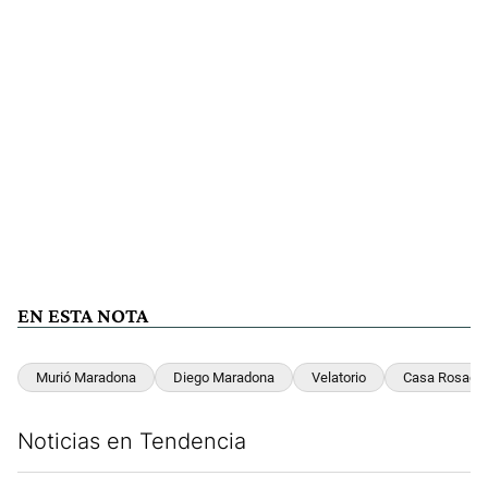
EN ESTA NOTA
Murió Maradona
Diego Maradona
Velatorio
Casa Rosada
Noticias en Tendencia
Este listado muestra los artículos con más comentarios en los últim