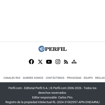
CANALES RSS
QUIENES SOMOS
CONTÁCTENOS
PRIVACIDAD
EQUIPO
REGLAS
Perfil.com - Editorial Perfil S.A.
| © Perfil.com 2006-2026 - Todos los
derechos reservados.
Editor responsable: Carlos Piro.
Registro de la propiedad intelectual RL-2024-31002957-APN-DNDA#MJ